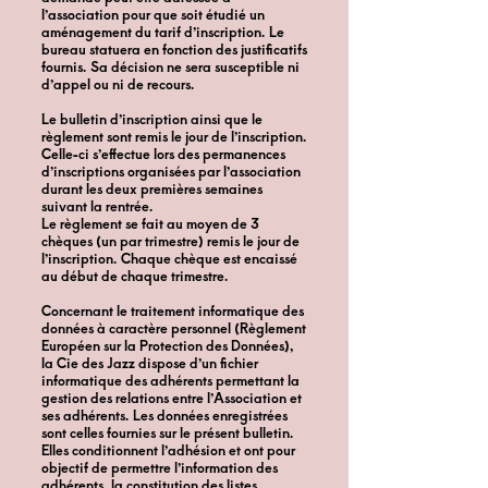
l’association pour que soit étudié un
aménagement du tarif d’inscription. Le
bureau statuera en fonction des justificatifs
fournis. Sa décision ne sera susceptible ni
d’appel ou ni de recours.
Le bulletin d’inscription ainsi que le
règlement sont remis le jour de l’inscription.
Celle-ci s’effectue lors des permanences
d’inscriptions organisées par l’association
durant les deux premières semaines
suivant la rentrée.
Le règlement se fait au moyen de 3
chèques (un par trimestre) remis le jour de
l’inscription. Chaque chèque est encaissé
au début de chaque trimestre.
Concernant le traitement informatique des
données à caractère personnel (Règlement
Européen sur la Protection des Données),
la Cie des Jazz dispose d’un fichier
informatique des adhérents permettant la
gestion des relations entre l’Association et
ses adhérents. Les données enregistrées
sont celles fournies sur le présent bulletin.
Elles conditionnent l’adhésion et ont pour
objectif de permettre l’information des
adhérents, la constitution des listes