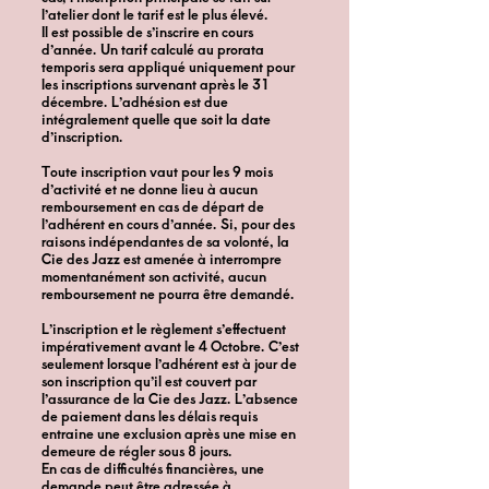
l’atelier dont le tarif est le plus élevé.
Il est possible de s’inscrire en cours
d’année. Un tarif calculé au prorata
temporis sera appliqué uniquement pour
les inscriptions survenant après le 31
décembre. L’adhésion est due
intégralement quelle que soit la date
d’inscription.
Toute inscription vaut pour les 9 mois
d’activité et ne donne lieu à aucun
remboursement en cas de départ de
l’adhérent en cours d’année. Si, pour des
raisons indépendantes de sa volonté, la
Cie des Jazz est amenée à interrompre
momentanément son activité, aucun
remboursement ne pourra être demandé.
L’inscription et le règlement s’effectuent
impérativement avant le 4 Octobre. C’est
seulement lorsque l’adhérent est à jour de
son inscription qu’il est couvert par
l’assurance de la Cie des Jazz. L’absence
de paiement dans les délais requis
entraine une exclusion après une mise en
demeure de régler sous 8 jours.
En cas de difficultés financières, une
demande peut être adressée à