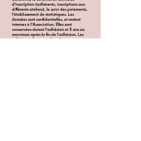
d’inscription (adhérents, inscriptions aux
différents ateliers), le suivi des paiements,
l’établissement de statistiques. Les
données sont confidentielles, et restent
internes à l’Association. Elles sont
conservées durant l’adhésion et 3 ans au
maximum après la fin de l’adhésion. Les
adhérents disposent d’un droit
d’opposition, d’accès et de rectification ou
effacement sur vos données personnelles.
Ce droit s’exerce par courriel ou courrier
auprès de la Cie des Jazz.
Les statuts et règlement intérieur de
l’association sont affichés en salle d’atelier
et disponibles sur demande près de la
secrétaire de l'association. Chaque
adhérent est censé en avoir pris
connaissance
Adresse:
3 rue des Couardes
35400 Saint-Malo
(Paramé)
Suivez-nous!